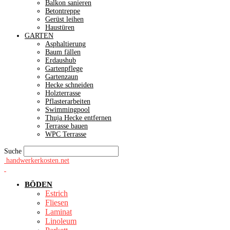
Balkon sanieren
Betontreppe
Gerüst leihen
Haustüren
GARTEN
Asphaltierung
Baum fällen
Erdaushub
Gartenpflege
Gartenzaun
Hecke schneiden
Holzterrasse
Pflasterarbeiten
Swimmingpool
Thuja Hecke entfernen
Terrasse bauen
WPC Terrasse
Suche
handwerkerkosten.net
BÖDEN
Estrich
Fliesen
Laminat
Linoleum