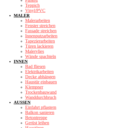
Parkett
Teppich
Vinyl/PVC
MALER
Malerarbeiten
Fenster streichen
Fassade streichen
Innenputzarbeiten
Tapezierarbeiten
Türen lackieren
Malervlies
Wände spachteln
INNEN
Bad fliesen
Elektrikarbeiten
Decke abhängen
Haustür einbauen
Klempner
Trockenbauwand
Wanddurchbruch
AUSSEN
Einfahrt pflastern
Balkon sanieren
Betontreppe
Gerüst leihen
Haustüren