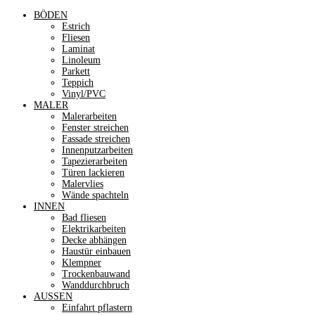
BÖDEN
Estrich
Fliesen
Laminat
Linoleum
Parkett
Teppich
Vinyl/PVC
MALER
Malerarbeiten
Fenster streichen
Fassade streichen
Innenputzarbeiten
Tapezierarbeiten
Türen lackieren
Malervlies
Wände spachteln
INNEN
Bad fliesen
Elektrikarbeiten
Decke abhängen
Haustür einbauen
Klempner
Trockenbauwand
Wanddurchbruch
AUSSEN
Einfahrt pflastern