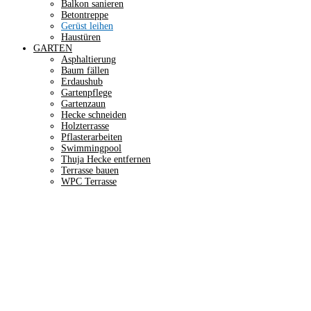
Balkon sanieren
Betontreppe
Gerüst leihen
Haustüren
GARTEN
Asphaltierung
Baum fällen
Erdaushub
Gartenpflege
Gartenzaun
Hecke schneiden
Holzterrasse
Pflasterarbeiten
Swimmingpool
Thuja Hecke entfernen
Terrasse bauen
WPC Terrasse