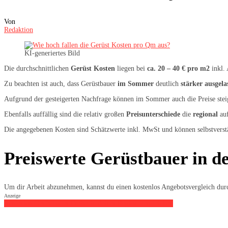
Von
Redaktion
KI-generiertes Bild
Die durchschnittlichen
Gerüst Kosten
liegen bei
ca. 20 – 40 € pro m2
inkl.
Zu beachten ist auch, dass Gerüstbauer
im Sommer
deutlich
stärker ausgela
Aufgrund der gesteigerten Nachfrage können im Sommer auch die Preise steigen
Ebenfalls auffällig sind die relativ großen
Preisunterschiede
die
regional
auf
Die angegebenen Kosten sind Schätzwerte inkl. MwSt und können selbstverstä
Preiswerte Gerüstbauer in de
Um dir Arbeit abzunehmen, kannst du einen kostenlos Angebotsvergleich durc
Anzeige
Kostenlos Gerüstbauer Preise in deiner Region vergleichen