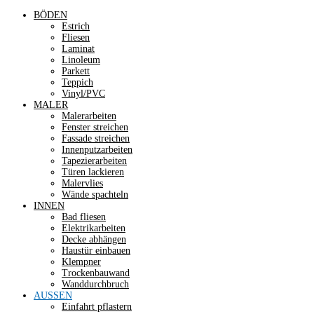
BÖDEN
Estrich
Fliesen
Laminat
Linoleum
Parkett
Teppich
Vinyl/PVC
MALER
Malerarbeiten
Fenster streichen
Fassade streichen
Innenputzarbeiten
Tapezierarbeiten
Türen lackieren
Malervlies
Wände spachteln
INNEN
Bad fliesen
Elektrikarbeiten
Decke abhängen
Haustür einbauen
Klempner
Trockenbauwand
Wanddurchbruch
AUSSEN
Einfahrt pflastern